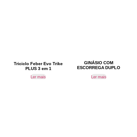
GINÁSIO COM
Triciclo Feber Evo Trike
ESCORREGA DUPLO
PLUS 3 em 1
Ler mais
Ler mais
IR PARA CONTACTOS
Loteamento da Gandra 8 Silvares 4835-425
Guimarães
geral@equipar.pt
+351 963 179 417