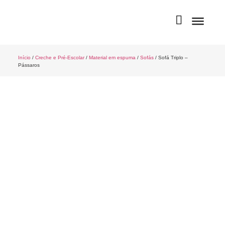
Início
/
Creche e Pré-Escolar
/
Material em espuma
/
Sofás
/ Sofá Triplo –
Pássaros