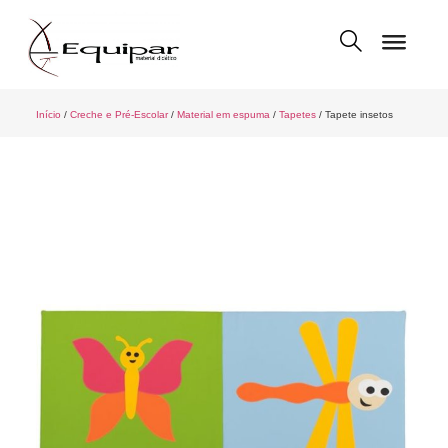
Início
/
Creche e Pré-Escolar
/
Material em espuma
/
Tapetes
/ Tapete insetos