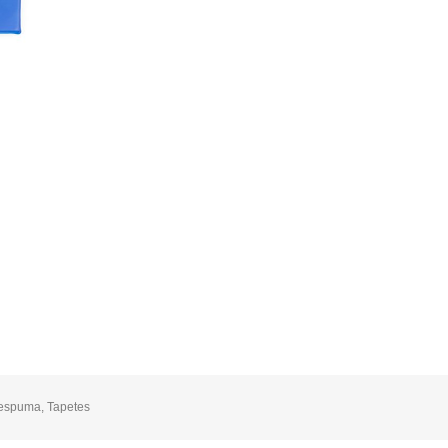
 espuma
,
Tapetes