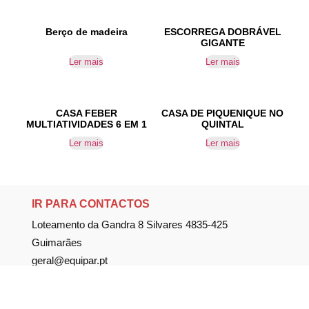
Berço de madeira
ESCORREGA DOBRÁVEL
GIGANTE
Ler mais
Ler mais
CASA FEBER
CASA DE PIQUENIQUE NO
MULTIATIVIDADES 6 EM 1
QUINTAL
Ler mais
Ler mais
IR PARA CONTACTOS
Loteamento da Gandra 8 Silvares 4835-425
Guimarães
geral@equipar.pt
+351 963 179 417
chamada para rede móvel nacional