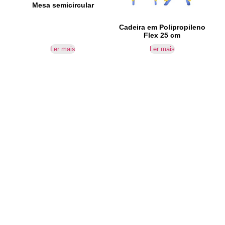
Mesa semicircular
Cadeira em Polipropileno
Flex 25 cm
Ler mais
Ler mais
IR PARA CONTACTOS
Loteamento da Gandra 8 Silvares 4835-425
Guimarães
geral@equipar.pt
+351 963 179 417
chamada para rede móvel nacional
+351 253 579 138
chamada para rede fixa nacional
SUBSCREVER NEWSLETTER