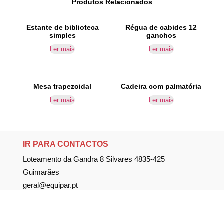
Produtos Relacionados
Estante de biblioteca
Régua de cabides 12
simples
ganchos
Ler mais
Ler mais
Mesa trapezoidal
Cadeira com palmatória
Ler mais
Ler mais
IR PARA CONTACTOS
Loteamento da Gandra 8 Silvares 4835-425
Guimarães
geral@equipar.pt
+351 963 179 417
chamada para rede móvel nacional