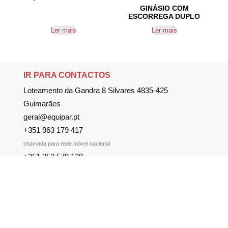
GINÁSIO COM
ESCORREGA DUPLO
Ler mais
Ler mais
IR PARA CONTACTOS
Loteamento da Gandra 8 Silvares 4835-425
Guimarães
geral@equipar.pt
+351 963 179 417
chamada para rede móvel nacional
+351 253 579 138
chamada para rede fixa nacional
SUBSCREVER NEWSLETTER
Não perca nossas novidades!