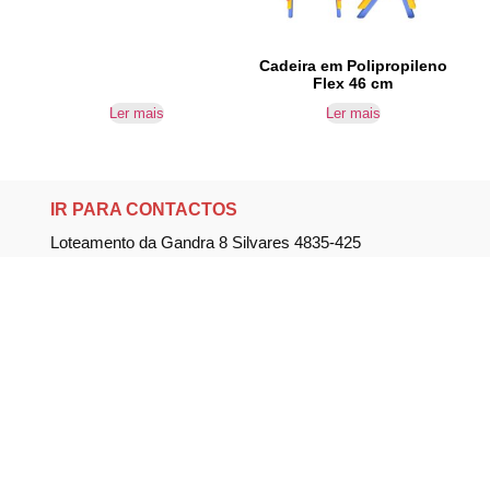
Cadeira em Polipropileno
Flex 46 cm
Ler mais
Ler mais
IR PARA CONTACTOS
Loteamento da Gandra 8 Silvares 4835-425
Guimarães
geral@equipar.pt
+351 963 179 417
chamada para rede móvel nacional
+351 253 579 138
chamada para rede fixa nacional
SUBSCREVER NEWSLETTER