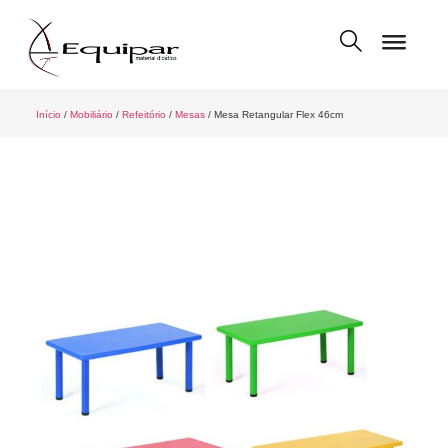
Início
/
Mobiliário
/
Refeitório
/
Mesas
/ Mesa Retangular Flex 46cm