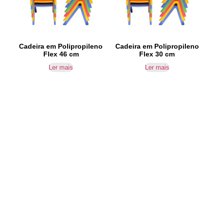
Cadeira em Polipropileno
Cadeira em Polipropileno
Flex 46 cm
Flex 30 cm
Ler mais
Ler mais
IR PARA CONTACTOS
Loteamento da Gandra 8 Silvares 4835-425
Guimarães
geral@equipar.pt
+351 963 179 417
chamada para rede móvel nacional
+351 253 579 138
chamada para rede fixa nacional