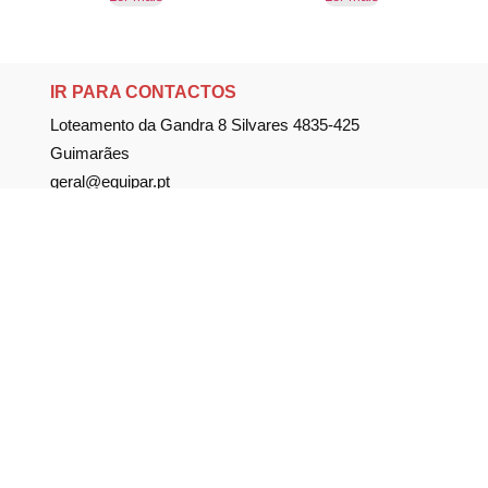
IR PARA CONTACTOS
Loteamento da Gandra 8 Silvares 4835-425
Guimarães
geral@equipar.pt
+351 963 179 417
chamada para rede móvel nacional
+351 253 579 138
chamada para rede fixa nacional
SUBSCREVER NEWSLETTER
Não perca nossas novidades!