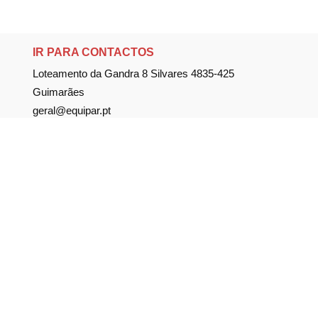
IR PARA CONTACTOS
Loteamento da Gandra 8 Silvares 4835-425
Guimarães
geral@equipar.pt
+351 963 179 417
chamada para rede móvel nacional
+351 253 579 138
chamada para rede fixa nacional
SUBSCREVER NEWSLETTER
Não perca nossas novidades!