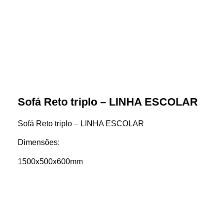
Sofá Reto triplo – LINHA ESCOLAR
Sofá Reto triplo – LINHA ESCOLAR
Dimensões:
1500x500x600mm