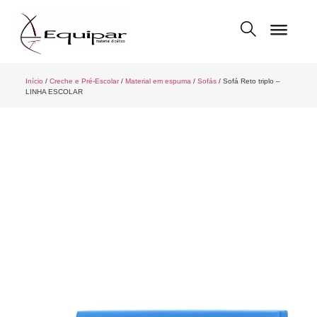
Início
/
Creche e Pré-Escolar
/
Material em espuma
/
Sofás
/ Sofá Reto triplo –
LINHA ESCOLAR