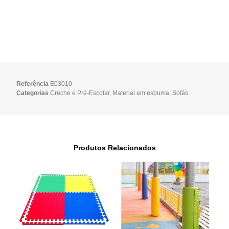
Referência
E03010
Categorias
Creche e Pré-Escolar
,
Material em espuma
,
Sofás
Produtos Relacionados