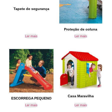
Tapete de segurança
Proteção de coluna
Ler mais
Ler mais
Casa Maravilha
ESCORREGA PEQUENO
Ler mais
Ler mais